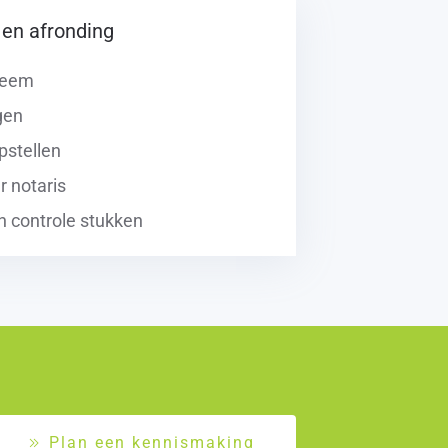
en afronding
teem
gen
pstellen
r notaris
n controle stukken
Plan een kennismaking