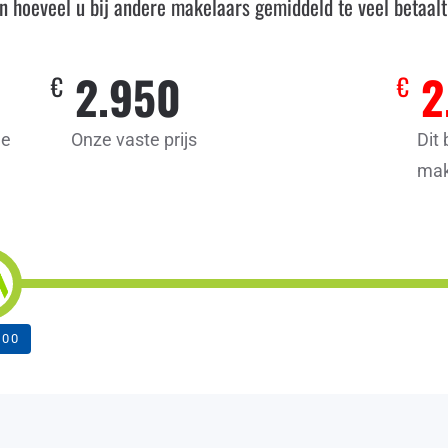
en hoeveel u bij andere makelaars gemiddeld te veel betaalt
2.950
2
€
€
ge
Onze vaste prijs
Dit 
mak
000